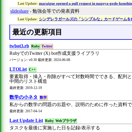
Last Update:
maraigue opened a pull request in nagoya-godo-konshi
slideshare
- 勉強会等での発表資料
Last Update:
シンデレラガールズの「シンプルな」カードゲームを作
最近の更新項目
twbot3.rb
Ruby
Twitter
RubyでのTwitter (X) bot作成支援ライブラリ
バージョン: v0.30 最終更新: 2024-06-08
LTOList
C++
要素取得・挿入・削除がすべて対数時間でできる、配列と
中間のリスト構造
最終更新: 2019-12-19
数学の小ネタ
数学
私からの数学の問題の出題や、説明のために作った資料で
最終更新: 2017-04-14
Last Update List
Ruby
Webブラウザ
タスクを最後に実施した日を記録/表示する