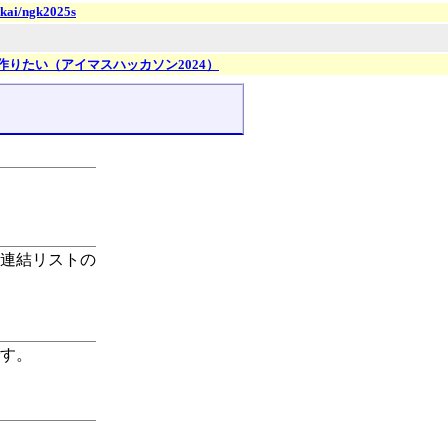
nkai/ngk2025s
りたい（アイマスハッカソン2024）
連結リストの
す。