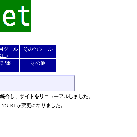
er用ツール
その他ツール
休止)
発記事
その他
o.net」を統合し、サイトをリニューアルしました。
裏の裏」のURLが変更になりました。