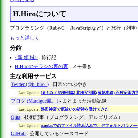
H.Hiroについて
プログラミング（Ruby/C++/JavaScriptなど）
もっと詳しく
分館
<新 領 域>
- 旅行記
H.Hiroのチラシの裏の裏
- メモ書き
主な利用サービス
Twitter (@h_hiro_)
- 日常のつぶやき
Last Update:
[まもなく始発列車] 北秩父別駅(留萌本線) 石狩沼田方面始
ブログ (Maraigue風。)
- まとまった活動記録
Last Update:
熱田神宮で厄祓いの祈祷を受けてきた
Qiita
- 技術記事（プログラミング、アルゴリズム）
Last Update:
pandasでのファイル読み込みで、デフォルトパラ
GitHub
- 公開しているソースコード