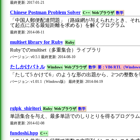
最終更新: 2017-01-21
Chinese Postman Problem Solver
C++
Webブラウザ
数学
「中国人郵便配達問題」（路線網が与えられたとき、それ
て起点に戻る最短距離を求める）を解くプログラム
最終更新: 2014-08-11
multiset library for Ruby
Ruby
Rubyでのmultiset（多重集合）ライブラリ
バージョン: v0.5.1 最終更新: 2014-08-10
たしかけバトル
Windows
Webブラウザ
数学
要：VB6 RTL（Window
「たして5 かけて6」のような形の出題から、2つの整数
バージョン: v1.01.1（Windows版） 最終更新: 2014-04-19
rglpk_shiritori
Ruby
Webブラウザ
数学
単語集合を与え、最多単語でのしりとりを得るプログラム
最終更新: 2014-02-08
fundoshi.hpp
C++