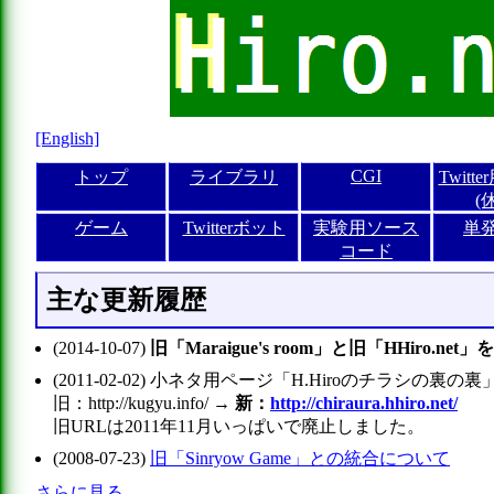
[English]
CGI
トップ
ライブラリ
Twitt
(
ゲーム
Twitterボット
実験用ソース
単
コード
主な更新履歴
(2014-10-07)
旧「Maraigue's room」と旧「HHir
(2011-02-02) 小ネタ用ページ「H.Hiroのチラシの
旧：http://kugyu.info/ →
新：
http://chiraura.hhiro.net/
旧URLは2011年11月いっぱいで廃止しました。
(2008-07-23)
旧「Sinryow Game」との統合について
さらに見る